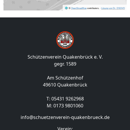
©
OpenStreetMap
contributors.
·
Lösung von Dr. DSGVO
Schützenverein Quakenbrück e. V.
gegr. 1589
Am Schützenhof
49610 Quakenbrück
T: 05431 9262968
M: 0173 9801060
info@schuetzenverein-quakenbrueck.de
Verein: